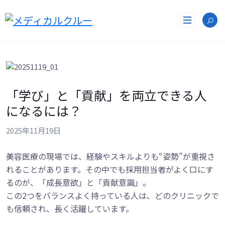
コ
ン
テ
ン
ツ
へ
ス
キ
「学び」と「貢献」を両立できる人
ッ
プ
になるには？
2025年11月19日
美容医療の現場では、経験やスキルよりも“姿勢”が重視さ
れることがあります。その中でも採用担当者がよく口にす
るのが、「成長意欲」と「貢献意識」。
この2つをバランスよく持っている人は、どのクリニックで
も信頼され、長く活躍しています。