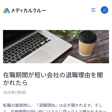
コ
ン
テ
ン
ツ
へ
ス
キ
ッ
プ
在職期間が短い会社の退職理由を聞
かれたら
2025年1月6日
転職の面接時に、「退職理由」は必ず聞かれます。そし
て、在籍期間が短い時にはさらに突っ込んで聞かれるケー