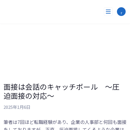
コ
ン
テ
ン
ツ
へ
ス
キ
ッ
プ
面接は会話のキャッチボール 〜圧
迫面接の対応〜
2025年1月6日
筆者は7回ほど転職経験があり、企業の人事部と何回も面接
をしておりますが、正直、圧迫面接してくるような企業は