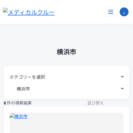
勤
コ
ン
務
テ
ン
地
ツ
へ
リ
ス
ス
キ
横浜市
ッ
ト
プ
6
件の検索結果
並び替え