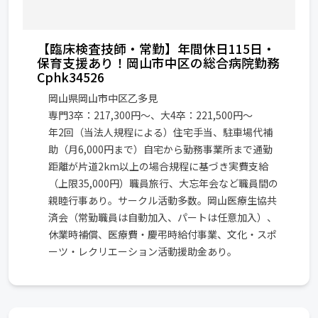
【臨床検査技師・常勤】年間休日115日・
保育支援あり！岡山市中区の総合病院勤務
Cphk34526
岡山県岡山市中区乙多見
専門3卒：217,300円～、大4卒：221,500円～
年2回（当法人規程による）住宅手当、駐車場代補
助（月6,000円まで）自宅から勤務事業所まで通勤
距離が片道2km以上の場合規程に基づき実費支給
（上限35,000円）職員旅行、大忘年会など職員間の
親睦行事あり。サークル活動多数。岡山医療生協共
済会（常勤職員は自動加入、パートは任意加入）、
休業時補償、医療費・慶弔時給付事業、文化・スポ
ーツ・レクリエーション活動援助金あり。