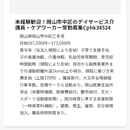
未経験歓迎！岡山市中区のデイサービス介
護員・ケアワーカー常勤募集Cphk34524
岡山県岡山市中区乙多見
月給167,500円～173,500円
賞与有（当法人規程により支給）子育て支援手当、
子の看護休暇、介護休暇、乳幼児保育期間、育児短
時間勤務（規程により支給）自宅から勤務事業所ま
での通勤距離片道2km以上の場合、規程に基づき実
費支給（上限3万円）。職員旅行、大忘年会等親睦
行事多数。各種サークル活動あり。岡山医療生協共
済会（休業時補償、医療費給付、慶弔給付、文化・
スポーツ活動援助等）。院内保育に準ずる支援制度
（一時保育料補助）。健康、厚生、雇用、労災保険
加入。職員研修制度あり。