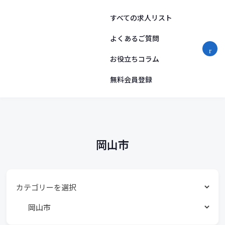
勤
コ
ン
すべての求人リスト
務
テ
ン
よくあるご質問
地
ツ
お役立ちコラム
へ
リ
ス
ス
無料会員登録
キ
ッ
ト
プ
岡山市