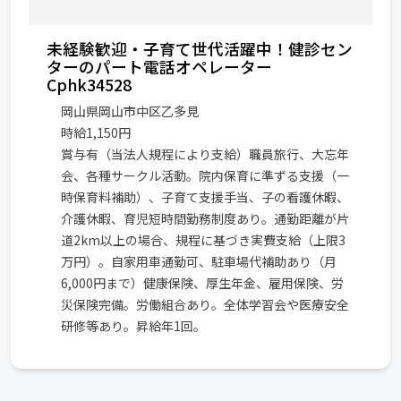
未経験歓迎・子育て世代活躍中！健診セン
ターのパート電話オペレーター
Cphk34528
岡山県岡山市中区乙多見
時給1,150円
賞与有（当法人規程により支給）職員旅行、大忘年
会、各種サークル活動。院内保育に準ずる支援（一
時保育料補助）、子育て支援手当、子の看護休暇、
介護休暇、育児短時間勤務制度あり。通勤距離が片
道2km以上の場合、規程に基づき実費支給（上限3
万円）。自家用車通勤可、駐車場代補助あり（月
6,000円まで）健康保険、厚生年金、雇用保険、労
災保険完備。労働組合あり。全体学習会や医療安全
研修等あり。昇給年1回。