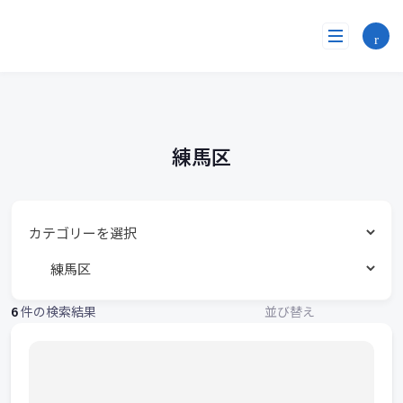
勤
コ
ン
務
テ
ン
地
ツ
へ
リ
ス
ス
キ
練馬区
ッ
ト
プ
6
件の検索結果
並び替え