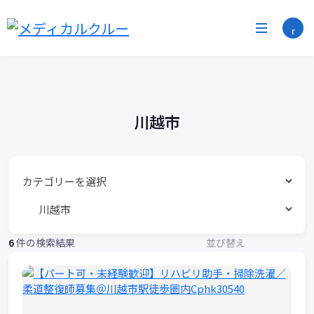
勤
コ
ン
務
テ
ン
地
ツ
へ
リ
ス
ス
キ
川越市
ッ
ト
プ
6
件の検索結果
並び替え