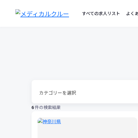
勤
コ
ン
すべての求人リスト
よく
務
テ
ン
地
ツ
へ
リ
ス
ス
キ
ッ
ト
プ
6
件の検索結果