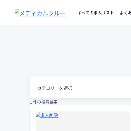
勤
コ
ン
すべての求人リスト
よく
務
テ
ン
地
ツ
へ
リ
ス
ス
キ
ッ
ト
プ
1
件の検索結果