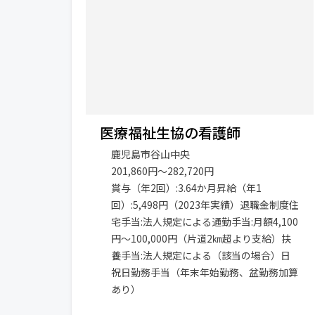
医療福祉生協の看護師
鹿児島市谷山中央
201,860円～282,720円
賞与（年2回）:3.64か月昇給（年1
回）:5,498円（2023年実績）退職金制度住
宅手当:法人規定による通勤手当:月額4,100
円～100,000円（片道2㎞超より支給）扶
養手当:法人規定による（該当の場合）日
祝日勤務手当（年末年始勤務、盆勤務加算
あり）