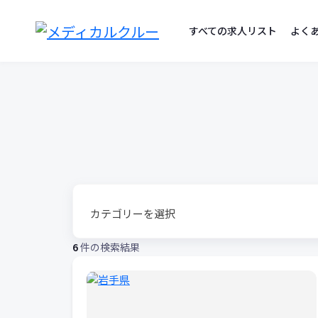
勤
コ
ン
すべての求人リスト
よく
務
テ
ン
地
ツ
へ
リ
ス
ス
キ
ッ
ト
プ
6
件の検索結果