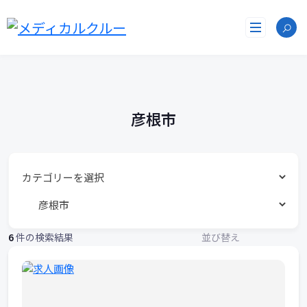
勤
コ
ン
務
テ
ン
地
ツ
へ
リ
ス
ス
キ
彦根市
ッ
ト
プ
6
件の検索結果
並び替え