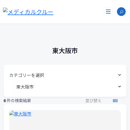
勤
コ
ン
務
テ
ン
地
ツ
へ
リ
ス
ス
キ
東大阪市
ッ
ト
プ
6
件の検索結果
並び替え