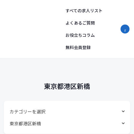
勤
コ
ン
すべての求人リスト
務
テ
ン
よくあるご質問
地
ツ
お役立ちコラム
へ
リ
ス
ス
無料会員登録
キ
ッ
ト
プ
東京都港区新橋