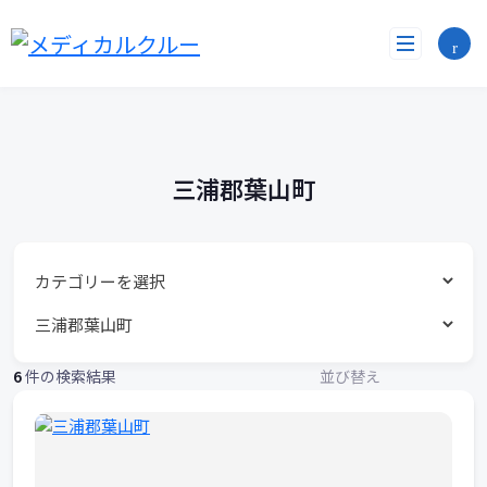
勤
コ
ン
務
テ
ン
地
ツ
へ
リ
ス
ス
キ
三浦郡葉山町
ッ
ト
プ
6
件の検索結果
並び替え