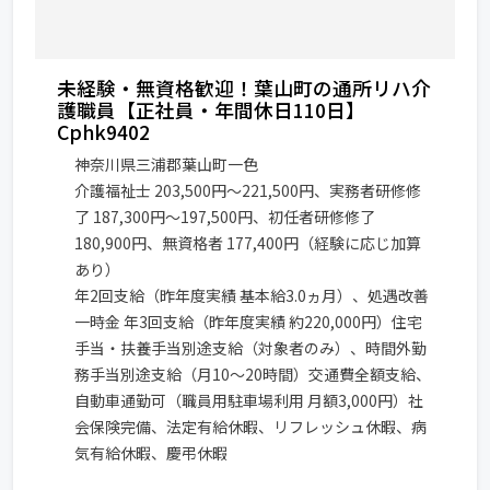
未経験・無資格歓迎！葉山町の通所リハ介
護職員【正社員・年間休日110日】
Cphk9402
神奈川県三浦郡葉山町一色
介護福祉士 203,500円～221,500円、実務者研修修
了 187,300円～197,500円、初任者研修修了
180,900円、無資格者 177,400円（経験に応じ加算
あり）
年2回支給（昨年度実績 基本給3.0ヵ月）、処遇改善
一時金 年3回支給（昨年度実績 約220,000円）住宅
手当・扶養手当別途支給（対象者のみ）、時間外勤
務手当別途支給（月10～20時間）交通費全額支給、
自動車通勤可（職員用駐車場利用 月額3,000円）社
会保険完備、法定有給休暇、リフレッシュ休暇、病
気有給休暇、慶弔休暇