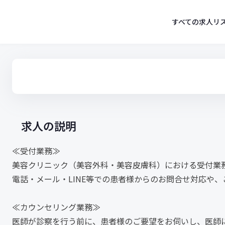
コ
ン
すべての求人リ
テ
ン
ツ
へ
ス
キ
ッ
プ
求人の説明
≪受付業務≫
美容クリニック（美容外科・美容皮膚科）における受付業
電話・メール・LINE等での患者様からのお問合せ対応や
≪カウンセリング業務≫
医師が診察を行う前に、患者様のご要望をお伺いし、医師