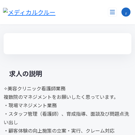
コ
ン
テ
ン
ツ
へ
ス
キ
ッ
プ
求人の説明
✧美容クリニック看護師業務
複数院のマネジメントをお願いしたく思っています。
・現場マネジメント業務
・スタッフ管理（看護師）、育成指導、面談及び問題点洗
い出し
・顧客体験の向上施策の立案・実行、クレーム対応