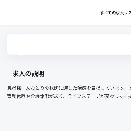
コ
ン
すべての求人リ
テ
ン
ツ
へ
ス
キ
ッ
プ
求人の説明
患者様一人ひとりの状態に適した治療を目指しています。
育児休暇や介護休暇があり、ライフステージが変わっても