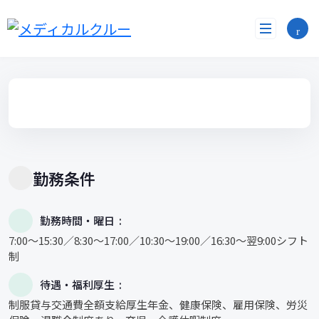
コ
ン
テ
ン
ツ
へ
ス
キ
ッ
プ
勤務条件
勤務時間・曜日
7:00～15:30／8:30～17:00／10:30～19:00／16:30～翌9:00シフト
制
待遇・福利厚生
制服貸与交通費全額支給厚生年金、健康保険、雇用保険、労災