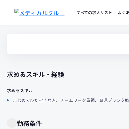
コ
ン
すべての求人リスト
よく
テ
ン
ツ
へ
ス
キ
ッ
プ
求めるスキル・経験
求めるスキル
まじめでひたむきな方、チームワーク重視、育児ブランク
勤務条件