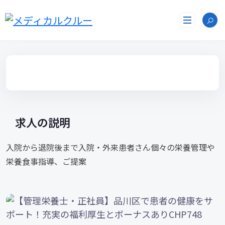
コ
ン
テ
ン
ツ
へ
ス
キ
ッ
プ
求人の説明
入院から退院後まで入院・外来患者さん個々の栄養管理や
栄養食事指導、ご提案