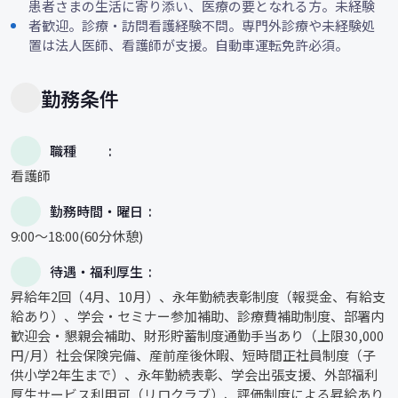
患者さまの生活に寄り添い、医療の要となれる方。未経験
者歓迎。診療・訪問看護経験不問。専門外診療や未経験処
置は法人医師、看護師が支援。自動車運転免許必須。
勤務条件
職種
看護師
勤務時間・曜日
9:00～18:00(60分休憩)
待遇・福利厚生
昇給年2回（4月、10月）、永年勤続表彰制度（報奨金、有給支
給あり）、学会・セミナー参加補助、診療費補助制度、部署内
歓迎会・懇親会補助、財形貯蓄制度通勤手当あり（上限30,000
円/月）社会保険完備、産前産後休暇、短時間正社員制度（子
供小学2年生まで）、永年勤続表彰、学会出張支援、外部福利
厚生サービス利用可（リロクラブ）、評価制度による昇給あり