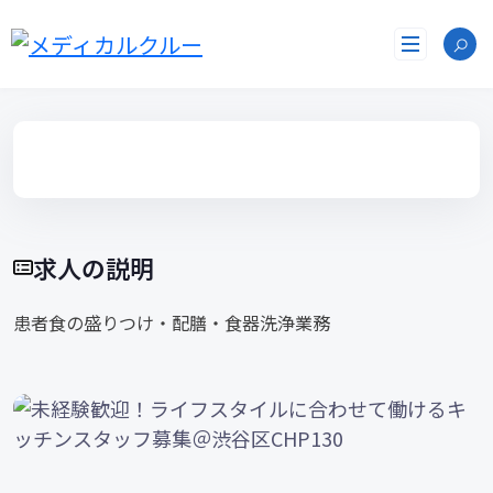
コ
ン
テ
ン
ツ
へ
ス
キ
ッ
プ
求人の説明
患者食の盛りつけ・配膳・食器洗浄業務