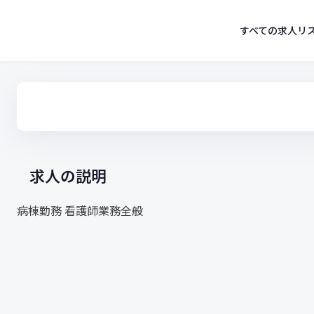
コ
ン
すべての求人リ
テ
ン
ツ
へ
ス
キ
ッ
プ
求人の説明
病棟勤務 看護師業務全般