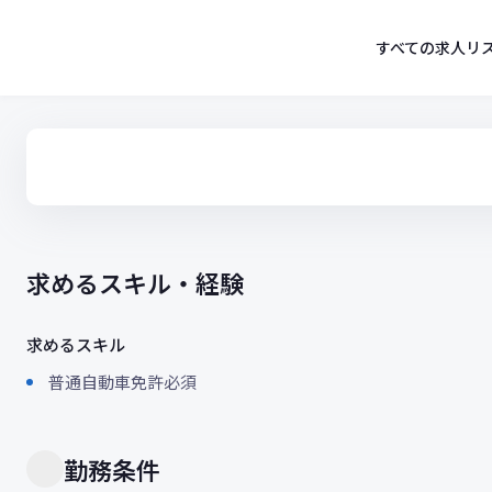
コ
ン
すべての求人リ
テ
ン
ツ
へ
ス
キ
ッ
プ
求めるスキル・経験
求めるスキル
普通自動車免許必須
勤務条件