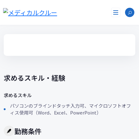
コ
ン
テ
ン
ツ
へ
ス
キ
ッ
プ
求めるスキル・経験
求めるスキル
パソコンのブラインドタッチ入力可、マイクロソフトオフ
ィス使用可（Word、Excel、PowerPoint）
勤務条件