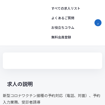
コ
ン
すべての求人リスト
テ
ン
よくあるご質問
ツ
お役立ちコラム
へ
ス
無料会員登録
キ
ッ
プ
求人の説明
新型コロナワクチン接種の予約対応（電話、対面）、予約
入力業務、受診者誘導