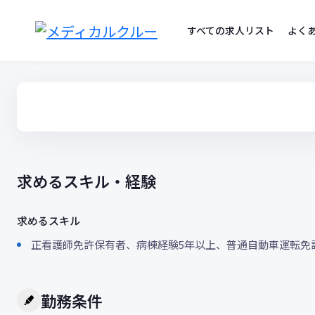
コ
ン
すべての求人リスト
よく
テ
ン
ツ
へ
ス
キ
ッ
プ
求めるスキル・経験
求めるスキル
正看護師免許保有者、病棟経験5年以上、普通自動車運転免
勤務条件