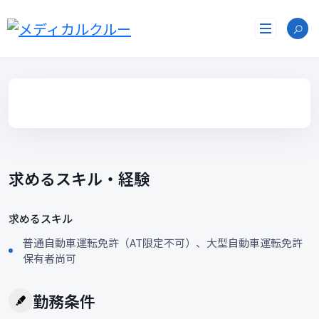
コ
ン
テ
ン
ツ
へ
ス
キ
ッ
プ
求めるスキル・経験
求めるスキル
普通自動車運転免許（AT限定不可）、大型自動車運転免許
保有者尚可
勤務条件