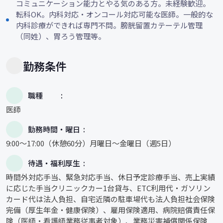
コミュニケーション能力とやる気のある方。未経験歓迎。
転科OK。内科対応・オンコール対応可能な医師。一般的な
内科診療ができれば専門不問。膀胱留置カテーテル管理
（同姓）、胃ろう管理等。
勤務条件
職種
医師
勤務時間・曜日
9:00～17:00（休憩60分）月曜日〜金曜日（週5日）
待遇・福利厚生
時間外対応手当、緊急対応手当、休日予定診療手当、売上実績
に応じた手当クリニックカー1台貸与、ETC利用代・ガソリン
カード代は法人負担、自宅近隣の駐車場代も法人負担社会保険
完備（厚生年金・健康保険）、雇用保険適用、病院賠償責任保
険（医師・看護師業務従事者対象）、業務災害補償関係保険