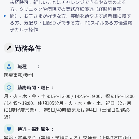
未経験可。新しいことにチャレンジできるやる気のある
方。クリニックや病院での実務経験優遇（経験科目不
問）、お子さまが好きな方、笑顔を絶やさず患者様に接す
る方、気配り・目配りができる方、PCスキルある方優遇電
子カルテ操作
勤務条件
職種
医療事務/受付
勤務時間・曜日
月・火・木・金・土 9:15～13:00 / 14:45～19:00、祝 9:15～13:00
/ 14:45～19:00、休憩105分月・火・木・金・土、祝日（2ヵ月
に1度程度営業）、週5日/40時間または週4日（土曜日勤務必
須）
待遇・福利厚生
昇給・賞与あり（実績・業績による）交通費（上限2万円/月）