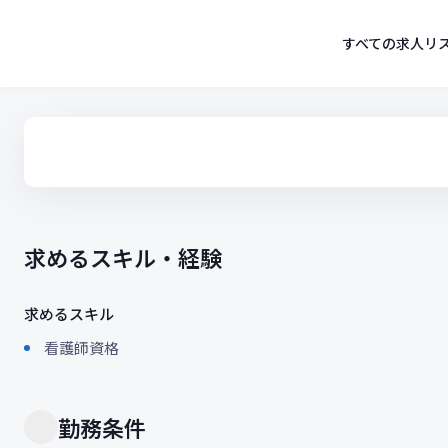
コ
ン
すべての求人リ
テ
ン
ツ
へ
ス
キ
ッ
プ
求めるスキル・経験
求めるスキル
看護師資格
勤務条件