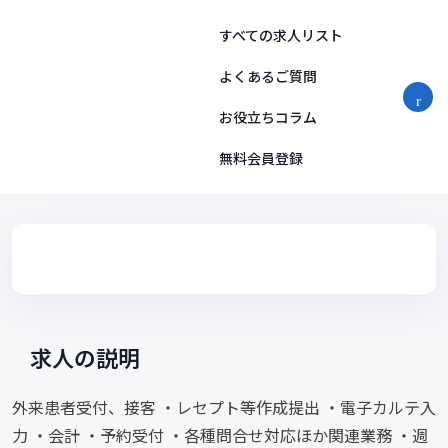
コ
ン
すべての求人リスト
テ
ン
よくあるご質問
ツ
お役立ちコラム
へ
ス
無料会員登録
キ
ッ
プ
求人の説明
外来患者受付、接客 ・レセプト等作成提出 ・電子カルテ入
力 ・会計 ・予約受付 ・各種問合せ対応ほか関連業務 ・週