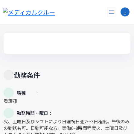
コ
ン
テ
ン
ツ
へ
ス
キ
ッ
プ
勤務条件
職種
看護師
勤務時間・曜日
火、土曜日及びシフトにより日曜祝日週2～3日程度。午後のみ
の勤務も可。日勤可能な方。実働6~8時間程度火、土曜日及び