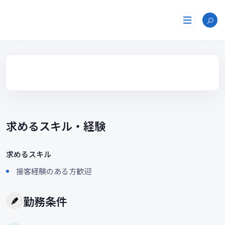
コ
ン
テ
ン
ツ
へ
ス
キ
ッ
プ
求めるスキル・経験
求めるスキル
接客経験のある方歓迎
勤務条件