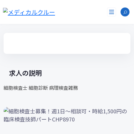
コ
ン
テ
ン
ツ
へ
ス
キ
ッ
プ
求人の説明
細胞検査士 細胞診断 病理検査雑務