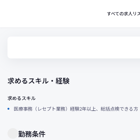
コ
ン
すべての求人リ
テ
ン
ツ
へ
ス
キ
ッ
プ
求めるスキル・経験
求めるスキル
医療事務（レセプト業務）経験2年以上、総括点検できる方
勤務条件