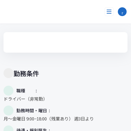
コ
ン
テ
ン
ツ
へ
ス
キ
ッ
プ
勤務条件
職種
ドライバー（非常勤）
勤務時間・曜日
月〜金曜日 9:00−18:00（残業あり） 週3日より
待遇・福利厚生