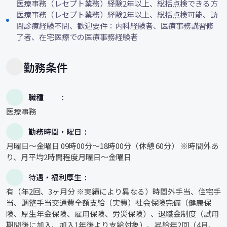
医療事務（レセプト業務）経験2年以上、総括点検できる方
医療事務（レセプト業務）経験2年以上、総括点検可能、訪
問診療経験不問、歓迎要件：内科経験者、医療事務講習修
了者、在宅医療での医療事務経験者
勤務条件
職種
医療事務
勤務時間・曜日
月曜日～金曜日 09時00分～18時00分（休憩 60分） ※時間外あ
り、月平均2時間程度月曜日～金曜日
待遇・福利厚生
有（年2回、3ヶ月分 ※実績により異なる）時間外手当、住宅手
当、調整手当交通費全額支給（実費）社会保険完備（健康保
険、厚生年金保険、雇用保険、労災保険）、退職金制度（試用
期間後に加入、加入1年後より支給対象）、昇給年2回（4月、