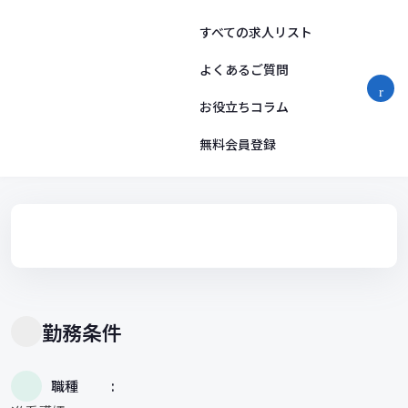
コ
ン
すべての求人リスト
テ
ン
よくあるご質問
ツ
お役立ちコラム
へ
ス
無料会員登録
キ
ッ
プ
勤務条件
職種