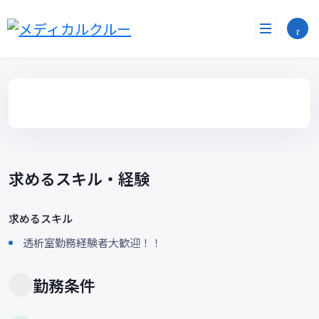
コ
ン
テ
ン
ツ
へ
ス
キ
ッ
プ
求めるスキル・経験
求めるスキル
透析室勤務経験者大歓迎！！
勤務条件