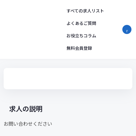
コ
ン
すべての求人リスト
テ
ン
よくあるご質問
ツ
お役立ちコラム
へ
ス
無料会員登録
キ
ッ
プ
求人の説明
お問い合わせください