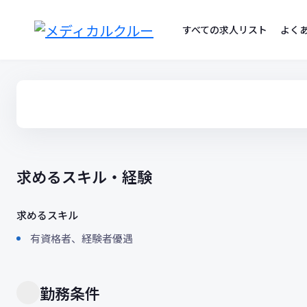
コ
ン
すべての求人リスト
よく
テ
ン
ツ
へ
ス
キ
ッ
プ
求めるスキル・経験
求めるスキル
有資格者、経験者優遇
勤務条件