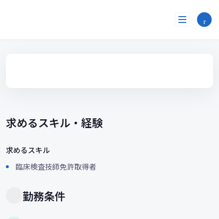
コ
ン
テ
ン
ツ
へ
ス
キ
ッ
プ
求めるスキル・経験
求めるスキル
臨床検査技師免許取得者
勤務条件