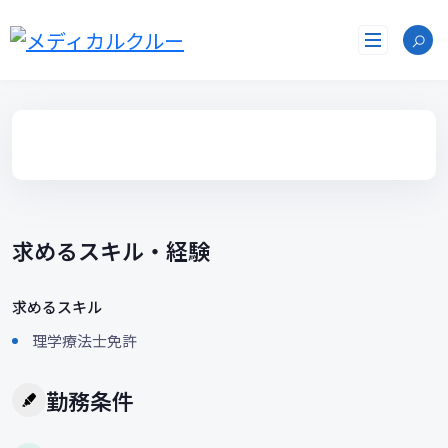
コ
ン
テ
ン
ツ
へ
ス
キ
ッ
プ
求めるスキル・経験
求めるスキル
理学療法士免許
勤務条件