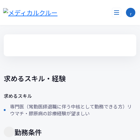
コ
ン
テ
ン
ツ
へ
ス
キ
ッ
プ
求めるスキル・経験
求めるスキル
専門医（常勤医師退職に伴う中核として勤務できる方）リ
ウマチ・膠原病の診療経験が望ましい
勤務条件