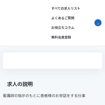
コ
ン
すべての求人リスト
テ
ン
よくあるご質問
ツ
お役立ちコラム
へ
ス
無料会員登録
キ
ッ
プ
求人の説明
看護師の指示のもとに患者様のお世話をする仕事