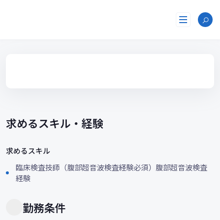
コ
ン
テ
ン
ツ
へ
ス
キ
ッ
プ
求めるスキル・経験
求めるスキル
臨床検査技師（腹部超音波検査経験必須）腹部超音波検査
経験
勤務条件