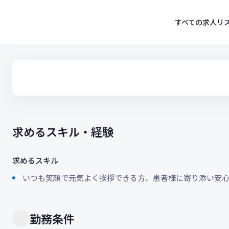
コ
ン
すべての求人リ
テ
ン
ツ
へ
ス
キ
ッ
プ
求めるスキル・経験
求めるスキル
いつも笑顔で元気よく挨拶できる方、患者様に寄り添い安
勤務条件