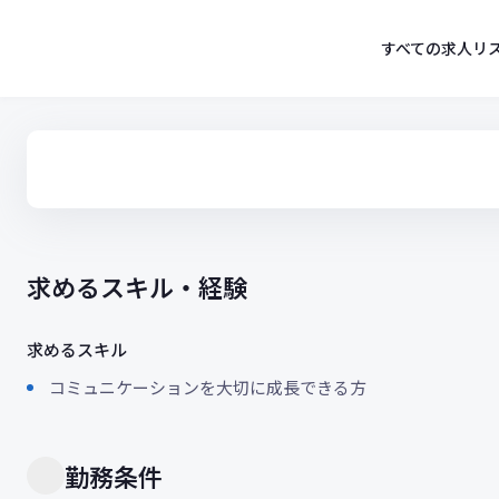
コ
ン
すべての求人リ
テ
ン
ツ
へ
ス
キ
ッ
プ
求めるスキル・経験
求めるスキル
コミュニケーションを大切に成長できる方
勤務条件