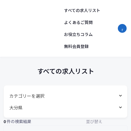
す
コ
ン
すべての求人リスト
べ
テ
ン
よくあるご質問
て
ツ
お役立ちコラム
へ
の
ス
求
無料会員登録
キ
ッ
人
プ
リ
すべての求人リスト
ス
ト
0
件の検索結果
並び替え